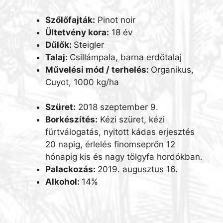
Szőlőfajták:
Pinot noir
Ültetvény kora:
18 év
Dűlők:
Steigler
Talaj:
Csillámpala, barna erdőtalaj
Művelési mód / terhelés:
Organikus,
Cuyot, 1000 kg/ha
Szüret:
2018 szeptember 9.
Borkészítés:
Kézi szüret, kézi
fürtválogatás, nyitott kádas erjesztés
20 napig, érlelés finomseprőn 12
hónapig kis és nagy tölgyfa hordókban.
Palackozás:
2019. augusztus 16.
Alkohol:
14%