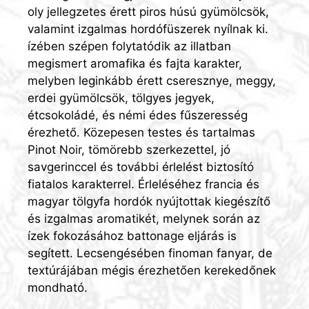
oly jellegzetes érett piros húsú gyümölcsök,
valamint izgalmas hordófüszerek nyílnak ki.
ízében szépen folytatódik az illatban
megismert aromafika és fajta karakter,
melyben leginkább érett cseresznye, meggy,
erdei gyümölcsök, tölgyes jegyek,
étcsokoládé, és némi édes fűszeresség
érezhető. Közepesen testes és tartalmas
Pinot Noir, tömörebb szerkezettel, jó
savgerinccel és további érlelést biztosító
fiatalos karakterrel. Érleléséhez francia és
magyar tölgyfa hordók nyújtottak kiegészítő
és izgalmas aromatikét, melynek során az
ízek fokozásához battonage eljárás is
segített. Lecsengésében finoman fanyar, de
textúrájában mégis érezhetően kerekedőnek
mondható.