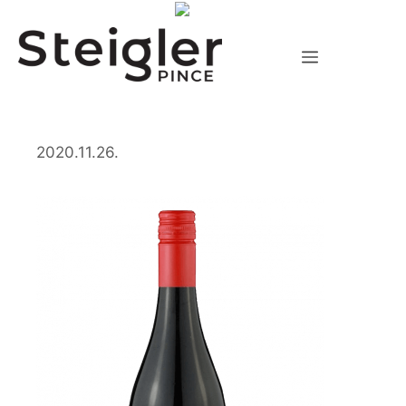
Kilépés
a
tartalomba
Menü
2020.11.26.