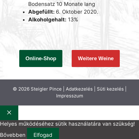
Bodensatz 10 Monate lang
Abgefüllt:
6. Oktober 2020.
Alkoholgehalt:
13%
Online-Shop
Weitere Weine
© 2026 Steigler Pince |
Adatkezelés
|
Süti kezelés
|
Impresszum
Schließen
Helyes működéséhez sütik használatára van szükség!
Bővebben
Elfogad