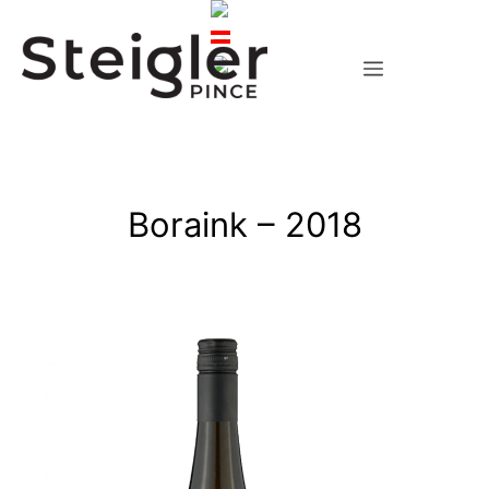
Kilépés
a
tartalomba
Menü
Boraink – 2018