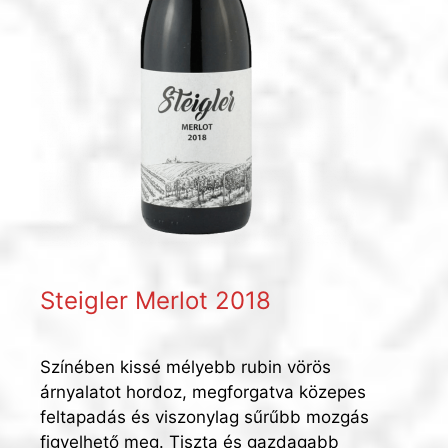
Steigler Merlot 2018
Színében kissé mélyebb rubin vörös
árnyalatot hordoz, megforgatva közepes
feltapadás és viszonylag sűrűbb mozgás
figyelhető meg. Tiszta és gazdagabb