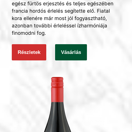
egész fürtös erjesztés és teljes egészében
francia hordós érlelés segítette elő. Fiatal
kora ellenére már most jól fogyasztható,
azonban további érleléssel ízharmóniája
finomodni fog.
Részletek
Vásárlás