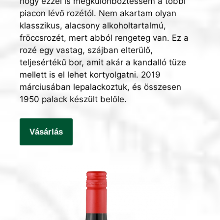
hogy ezzel is megkülönböztessem a többi
piacon lévő rozétól. Nem akartam olyan
klasszikus, alacsony alkoholtartalmú,
fröccsrozét, mert abból rengeteg van. Ez a
rozé egy vastag, szájban elterülő,
teljesértékű bor, amit akár a kandalló tüze
mellett is el lehet kortyolgatni. 2019
márciusában lepalackoztuk, és összesen
1950 palack készült belőle.
Vásárlás