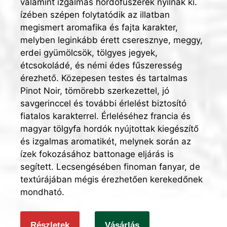
valamint izgalmas hordófüszerek nyílnak ki.
ízében szépen folytatódik az illatban
megismert aromafika és fajta karakter,
melyben leginkább érett cseresznye, meggy,
erdei gyümölcsök, tölgyes jegyek,
étcsokoládé, és némi édes fűszeresség
érezhető. Közepesen testes és tartalmas
Pinot Noir, tömörebb szerkezettel, jó
savgerinccel és további érlelést biztosító
fiatalos karakterrel. Érleléséhez francia és
magyar tölgyfa hordók nyújtottak kiegészítő
és izgalmas aromatikét, melynek során az
ízek fokozásához battonage eljárás is
segített. Lecsengésében finoman fanyar, de
textúrájában mégis érezhetően kerekedőnek
mondható.
Részletek
Vásárlás