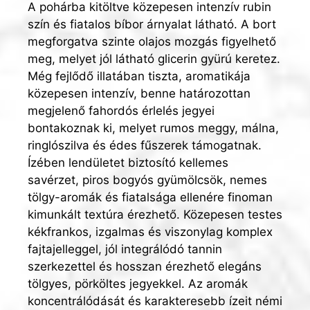
A pohárba kitöltve közepesen intenzív rubin
szín és fiatalos bíbor árnyalat látható. A bort
megforgatva szinte olajos mozgás figyelhető
meg, melyet jól látható glicerin gyürú keretez.
Még fejlődő illatában tiszta, aromatikája
közepesen intenzív, benne határozottan
megjelenő fahordós érlelés jegyei
bontakoznak ki, melyet rumos meggy, málna,
ringlószilva és édes fűszerek támogatnak.
Ízében lendületet biztosító kellemes
savérzet, piros bogyós gyümölcsök, nemes
tölgy-aromák és fiatalsága ellenére finoman
kimunkált textúra érezhető. Közepesen testes
kékfrankos, izgalmas és viszonylag komplex
fajtajelleggel, jól integrálódó tannin
szerkezettel és hosszan érezhető elegáns
tölgyes, pörköltes jegyekkel. Az aromák
koncentrálódását és karakteresebb ízeit némi