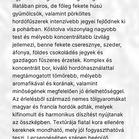
illatában piros, de főleg fekete húsú
gyümölcsök, valamint pörköltes
hordófűszerek intenzívebb jegyei fejlődnek ki
a pohárban. Kóstolva viszonylag nagyobb
test és mélyebb koncentráltabb ízvilág
jellemezi, benne fekete cseresznye, szeder,
áfonya, földes csokoládés jegyek és
gazdagon fűszeres érzetek. Komplex és
koncentrált bor, kiváló hordóhasználattal
megtámogatott tömörebb, mélyebb
aromafikával és korának, valamint
minőségének megfelelően jó érlelhetőséggel.
Az érlelésből származó nemes tölgyaromákat
magyar és francia hordók adták, melyek
kifinomult és harmonikus díszítést nyújtanak
az összképben. Textúrája fiatal kora ellenére
kereknek mondható, mely jól fogyaszthatóvá
teszi. Lecsengésében szépen beépülő