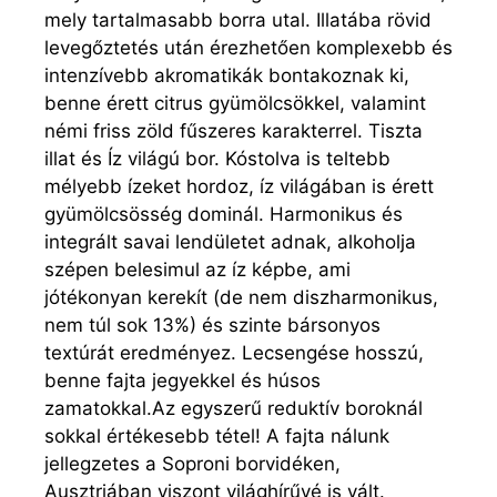
mely tartalmasabb borra utal. Illatába rövid
levegőztetés után érezhetően komplexebb és
intenzívebb akromatikák bontakoznak ki,
benne érett citrus gyümölcsökkel, valamint
némi friss zöld fűszeres karakterrel. Tiszta
illat és Íz világú bor. Kóstolva is teltebb
mélyebb ízeket hordoz, íz világában is érett
gyümölcsösség dominál. Harmonikus és
integrált savai lendületet adnak, alkoholja
szépen belesimul az íz képbe, ami
jótékonyan kerekít (de nem diszharmonikus,
nem túl sok 13%) és szinte bársonyos
textúrát eredményez. Lecsengése hosszú,
benne fajta jegyekkel és húsos
zamatokkal.Az egyszerű reduktív boroknál
sokkal értékesebb tétel! A fajta nálunk
jellegzetes a Soproni borvidéken,
Ausztriában viszont világhírűvé is vált.